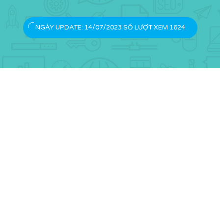
NGÀY UPDATE: 14/07/2023 SỐ LƯỢT XEM 1624